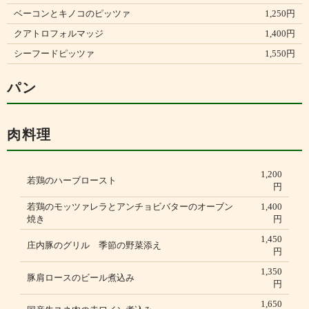
ベーコンとキノコのピッツァ
1,250円
クアトロフォルマッジ
1,400円
シーフードピッツァ
1,550円
パン
肉料理
1,200
若鶏のハーブロースト
円
若鶏のモッツァレラとアンチョビバターのオーブン
1,400
焼き
円
1,450
庄内豚のグリル 季節の野菜添え
円
1,350
豚肩ロースのビール煮込み
円
1,650