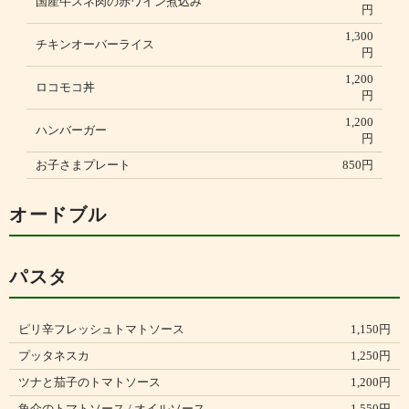
国産牛スネ肉の赤ワイン煮込み
円
1,300
チキンオーバーライス
円
1,200
ロコモコ丼
円
1,200
ハンバーガー
円
お子さまプレート
850円
オードブル
パスタ
ピリ辛フレッシュトマトソース
1,150円
プッタネスカ
1,250円
ツナと茄子のトマトソース
1,200円
魚介のトマトソース / オイルソース
1,550円